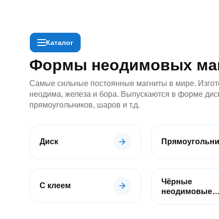
Каталог
По применению
Неодимовые
Формы неодимовых ма
магниты
Диск
Самые сильные постоянные магниты в мире. Изгот
/
шайба
неодима, железа и бора. Выпускаются в форме дис
Прямоугольник
прямоугольников, шаров и т.д.
Квадрат
Кольцо
Конусы
Пруток
Диск
Прямоугольни
/
цилиндр
Шар
С
Чёрные
С клеем
отверстием
неодимовые
/
магниты
с
зенковкой