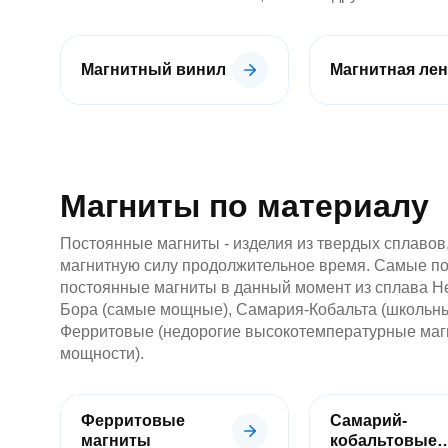
магниты
Магнитный винил
Магнитная лен
С
отверстием
Под
болт
/
Магниты по материалу
под
винт
Постоянные магниты - изделия из твердых сплаво
Прорезиненные
Прямоугольные
магнитную силу продолжительное время. Самые п
магнитные
постоянные магниты в данный момент из сплава 
крепления
Бора (самые мощные), Самария-Кобальта (школьны
Со
Ферритовые (недорогие высокотемпературные маг
стержнем
мощности).
Аксессуары
для
креплений
и
Ферритовые
Самарий-
держателей
магниты
кобальтовые