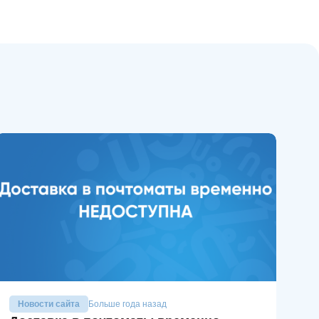
Новости сайта
Больше года назад
Н