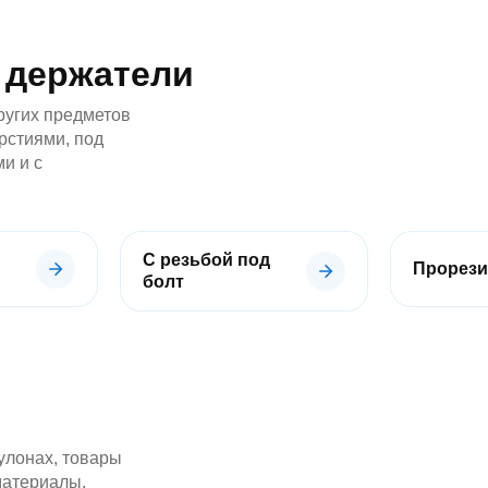
 держатели
ругих предметов
рстиями, под
ми и с
С резьбой под
Прорез
болт
рулонах, товары
 материалы.