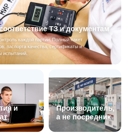
соответствие ТЗ и документам
онтроль каждой партии. Полный пакет
в: паспорта качества, сертификаты и
ы испытаний.
тия и
Производитель,
ат
а не посредник