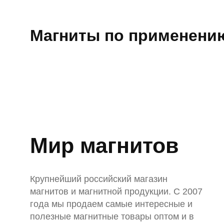
Наборы
с
Магниты по применени
поисковыми
магнитами
Односторонние
поисковые
магниты
Двухсторонние
поисковые
магниты
Аксессуары
к
поисковым
Мир магнитов
магнитам
Веревки
для
поисковых
Крупнейший российский магазин
магнитов
магнитов и магнитной продукции. С 2007
Карабины
для
года мы продаем самые интересные и
поисковых
полезные магнитные товары оптом и в
магнитов