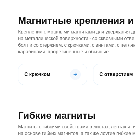
Особо
мощные
магниты
Магнитные крепления и
Аксессуары
к
магнитам
Крепления с мощными магнитами для удержания д
Самоклеющиеся
на металлической поверхности - со сквозными отве
магниты
болт и со стержнем, с крючками, с винтами, с петля
неодим
карабинами, прорезиненные и обычные
Диаметральные
Треугольные
магниты
Ферритовые
С крючком
С отверстием
магниты
Прямоугольник
Диск
Самоклеющиеся
магниты
ферриты
Ферритовые
Гибкие магниты
крепления
Кольцо
Магниты с гибкими свойствами в листах, лентах и 
Самарий-
на основе гибких магнитов, а так же другие гибкие
кобальтовые