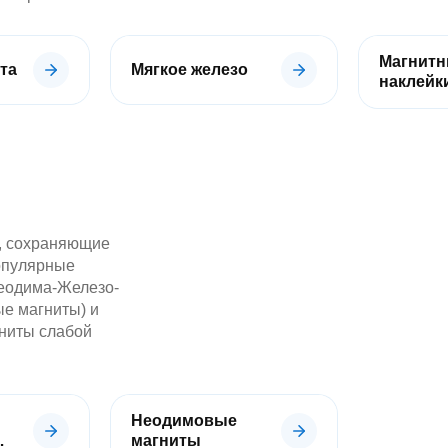
Магнит
та
Мягкое железо
наклейк
в, сохраняющие
опулярные
Неодима-Железо-
е магниты) и
ниты слабой
Неодимовые
магниты