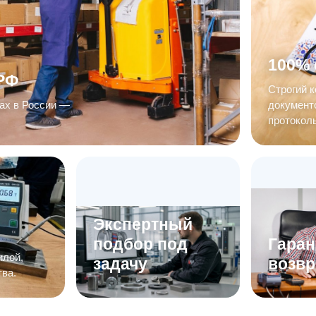
100% 
 РФ
Строгий к
дах в России —
документо
протокол
Экспертный
подбор под
Гаран
илой,
задачу
возвр
тва.