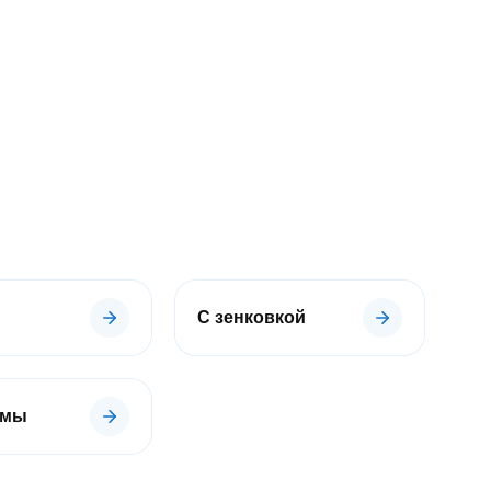
+7 (800) 350-31-51
info@mirmagnitov.ru
Ответим за 15 минут.
Перезвоните мне
С зенковкой
рмы