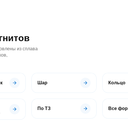
гнитов
овлены из сплава
ков,
к
Шар
Кольцо
По ТЗ
Все фо